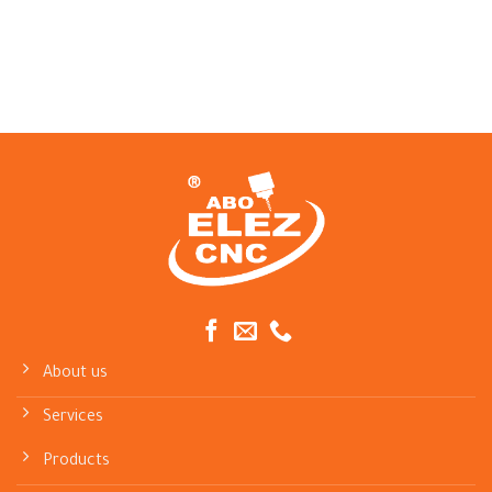
About us
Services
Products