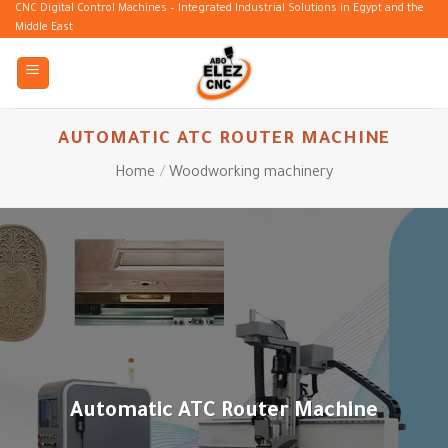
Skip
CNC Digital Control Machines – Integrated Industrial Solutions in Egypt and the
Middle East
to
content
AUTOMATIC ATC ROUTER MACHINE
Home
/
Woodworking machinery
Automatic ATC Router Machine