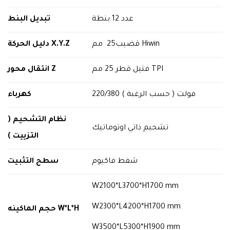
عدد 12 بنطة
تبديل البنط
دليل الحركة
X.Y.Z
قضيب25 مم Hiwin
انتقال محور
Z
فتيل قطر 25 مم TPI
220/380 فولت ( حسب الرغبة )
كهرباء
نظام التشحيم (
تشحيم ذاتي اوتوماتيك
التزييت )
شفط فاكيوم
سطح التثبيت
W2100*L3700*H1700 mm
W2300*L4200*H1700 mm
حجم الماكينه
W*L*H
W3500*L5300*H1900 mm