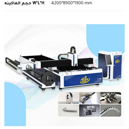
حجم الماكينه
W*L*H
4200*8900*1900 mm