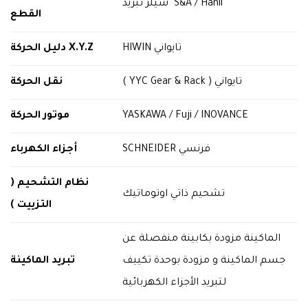
شيلر تبريد S&A / Hanli
القطع
دليل الحركة
X.Y.Z
HIWIN تايواني
( YYC Gear & Rack ) تايواني
نقل الحركة
موتور الحركة
YASKAWA / Fuji / INOVANCE
SCHNEIDER فرنسي
أجزاء الكهرباء
نظام التشحيم (
تشحيم ذاتي اوتوماتيك
التزييت )
الماكينة مزودة بكابينة منفصلة عن
جسم الماكينة و مزودة بوحدة تكييف
تبريد الماكينة
لتبريد الأجزاء الكهربائية