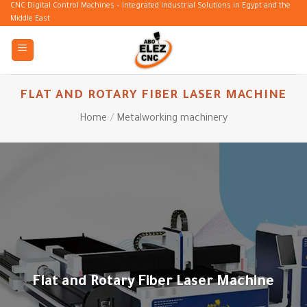
Skip
CNC Digital Control Machines – Integrated Industrial Solutions in Egypt and the
Middle East
to
content
FLAT AND ROTARY FIBER LASER MACHINE
Home
/
Metalworking machinery
Flat and Rotary Fiber Laser Machine