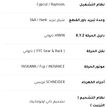
نظام التشغيل
Cypcut / Raytools
وحدة تبريد باور القطع
شيلر تبريد S&A / Hanli
دليل الحركة
X.Y.Z
HIWIN تايواني
نقل الحركة
( YYC Gear & Rack ) تايواني
موتور الحركة
YASKAWA / Fuji / INOVANCE
أجزاء الكهرباء
SCHNEIDER فرنسي
نظام التشحيم (
تشحيم ذاتي اوتوماتيك
التزييت )