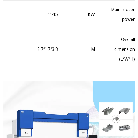
Main motor
11/15
KW
power
Overall
3.8*1.7*2.7
M
dimension
(L*W*H)